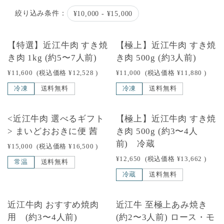
絞り込み条件：
¥10,000 - ¥15,000
【特選】近江牛肉 すき焼
【極上】近江牛肉 すき焼
き肉 1kg (約5〜7人前)
き肉 500g (約3人前)
¥11,600
(税込価格
¥12,528
)
¥11,000
(税込価格
¥11,880
)
冷凍
送料無料
冷凍
送料無料
<近江牛肉 選べるギフト
【極上】近江牛肉 すき焼
> まいどおおきに便 茜
き肉 500g (約3〜4人
前) 冷蔵
¥15,000
(税込価格
¥16,500
)
¥12,650
(税込価格
¥13,662
)
常温
送料無料
冷蔵
送料無料
近江牛肉 おすすめ焼肉
近江牛 至極上あみ焼き
用 (約3〜4人前)
(約2〜3人前) ロース・モ