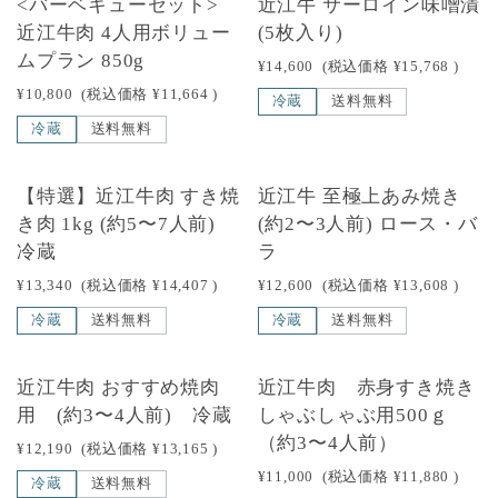
<バーベキューセット>
近江牛 サーロイン味噌漬
近江牛肉 4人用ボリュー
(5枚入り)
ムプラン 850g
¥14,600
(税込価格
¥15,768
)
¥10,800
(税込価格
¥11,664
)
冷蔵
送料無料
冷蔵
送料無料
【特選】近江牛肉 すき焼
近江牛 至極上あみ焼き
き肉 1kg (約5〜7人前)
(約2〜3人前) ロース・バ
冷蔵
ラ
¥13,340
(税込価格
¥14,407
)
¥12,600
(税込価格
¥13,608
)
冷蔵
送料無料
冷蔵
送料無料
NEW
近江牛肉 おすすめ焼肉
近江牛肉 赤身すき焼き
用 (約3〜4人前) 冷蔵
しゃぶしゃぶ用500ｇ
（約3〜4人前）
¥12,190
(税込価格
¥13,165
)
¥11,000
(税込価格
¥11,880
)
冷蔵
送料無料