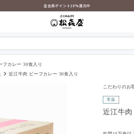
全会員ポイント10%還元中
ーフカレー 30食入り
ー
近江牛肉 ビーフカレー 30食入り
こだわりのお取
常温
近江牛肉
年間10万食以