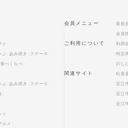
会員メニュー
新規
会員
ご利用について
フト
利用
ゃぶ
あみ焼き
ステーキ
特定
・食べくらべ
のし
関連サイト
松喜屋
ゃぶ
あみ焼き
ステーキ
近江
漬
近江牛
近江牛
ット
グルメ