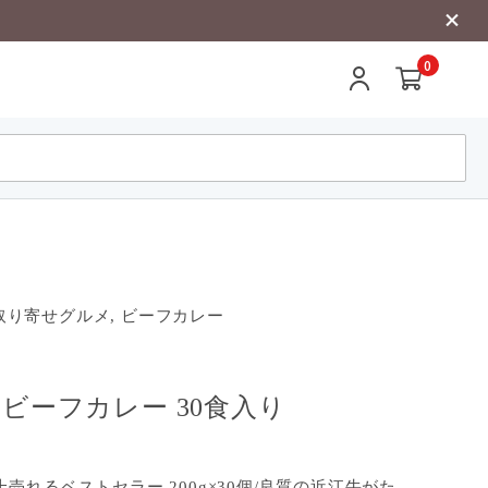
0
り寄せグルメ, ビーフカレー
 ビーフカレー 30食入り
上売れるベストセラー 200g×30個/良質の近江牛がた