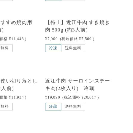
おすすめ焼肉用
【特上】近江牛肉 すき焼き
)
肉 500g (約3人前)
込価格
¥11,448
)
¥7,000
(税込価格
¥7,560
)
料無料
冷凍
送料無料
頭使い切り落とし
近江牛肉 サーロインステー
〜7人前)
キ肉(2枚入り) 冷蔵
込価格
¥11,934
)
¥19,090
(税込価格
¥20,617
)
料無料
冷蔵
送料無料