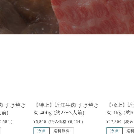
肉 すき焼き
【特上】近江牛肉 すき焼き
【極上】近
人前)
肉 400g (約2〜3人前)
肉 1kg (
0,584
)
¥5,800
(税込価格
¥6,264
)
¥17,300
(税
冷凍
送料無料
冷凍
送