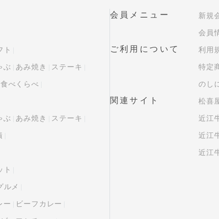
会員メニュー
新規
会員
ご利用について
フト
利用
ゃぶ
あみ焼き
ステーキ
特定
・食べくらべ
のし
関連サイト
松喜屋
ゃぶ
あみ焼き
ステーキ
近江
漬
近江牛
近江牛
ット
グルメ
レー
ビーフカレー