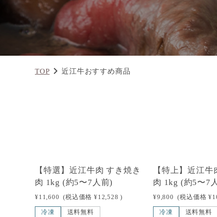
TOP
近江牛おすすめ商品
【特選】近江牛肉 すき焼き
【特上】近江牛
肉 1kg (約5〜7人前)
肉 1kg (約5〜7
¥11,600
(税込価格
¥12,528
)
¥9,800
(税込価格
¥1
冷凍
送料無料
冷凍
送料無料