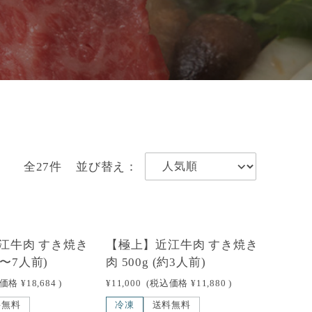
全27件
並び替え：
江牛肉 すき焼き
【極上】近江牛肉 すき焼き
約5〜7人前)
肉 500g (約3人前)
込価格
¥18,684
)
¥11,000
(税込価格
¥11,880
)
料無料
冷凍
送料無料