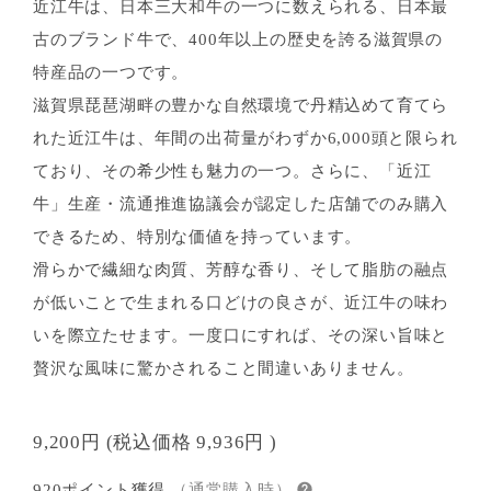
近江牛は、日本三大和牛の一つに数えられる、日本最
古のブランド牛で、400年以上の歴史を誇る滋賀県の
特産品の一つです。
滋賀県琵琶湖畔の豊かな自然環境で丹精込めて育てら
れた近江牛は、年間の出荷量がわずか6,000頭と限られ
ており、その希少性も魅力の一つ。さらに、「近江
牛」生産・流通推進協議会が認定した店舗でのみ購入
できるため、特別な価値を持っています。
滑らかで繊細な肉質、芳醇な香り、そして脂肪の融点
が低いことで生まれる口どけの良さが、近江牛の味わ
いを際立たせます。一度口にすれば、その深い旨味と
贅沢な風味に驚かされること間違いありません。
9,200円
(税込価格
9,936円
)
920ポイント獲得
（通常購入時）