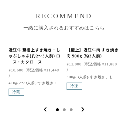
RECOMMEND
一緒に購入されるおすすめはこちら
近江牛 至極上すき焼き・し
【極上】近江牛肉 すき焼き
ゃぶしゃぶ(約2〜3人前) ロ
肉 500g (約3人前)
ース・カタロース
¥11,000
(税込価格
¥11,880
¥
)
¥10,600
(税込価格
¥11,448
)
500g(3人前)/すき焼き、しゃぶしゃぶ、どちらでも召し上がっていただけるように、松喜屋独自の厚さでスライスしております。近江牛の中でも特に厳選した極上の霜降り肉で、脂の甘み、やわらかさ、霜降りとすべてにバランスのとれた部位です。[箱サイズ] 26.5×22.5×6.0cm[賞味期限] 出荷日より約120日間[解凍方法] 冷凍庫から冷蔵庫に移して、ゆっくり解凍して下さい。解凍中の温度と解凍終了時の温度を+1〜+3℃にすると、品質を保ったまま、解凍できます。のしの種類と選び方はこちら>>近江牛は、日本三大和牛の一つに数えられる、日本最古のブランド牛で、400年以上の歴史を誇る滋賀県の特産品の一つです。滋賀県琵琶湖畔の豊かな自然環境で丹精込めて育てられた近江牛は、年間の出荷量がわずか6,000頭と限られており、その希少性も魅力の一つ。さらに、「近江牛」生産・流通推進協議会が認定した店舗でのみ購入できるため、特別な価値を持っています。滑らかで繊細な肉質、芳醇な香り、そして脂肪の融点が低いことで生まれる口どけの良さが、近江牛の味わいを際立たせます。一度口にすれば、その深い旨味と贅沢な風味に驚かされること間違いありません。
410g(2〜3人前)/すき焼き・しゃぶしゃぶ、どちらでも召し上がっていただけるように松喜屋独自の厚さでスライスしております。特に厳選した極上の霜降り肉で、濃厚な旨みのロースと、ややあっさりとした中にも旨みのあるカタロースをブレンドしました。[箱サイズ] 26.5×22.5×6.0cm[消費期限] 出荷日より4日以内にお召し上がりくださいこの商品の北海道・東北・沖縄への配送は別途送料が必要です。のしの種類と選び方はこちら>>近江牛は、日本三大和牛の一つに数えられる、日本最古のブランド牛で、400年以上の歴史を誇る滋賀県の特産品の一つです。滋賀県琵琶湖畔の豊かな自然環境で丹精込めて育てられた近江牛は、年間の出荷量がわずか6,000頭と限られており、その希少性も魅力の一つ。さらに、「近江牛」生産・流通推進協議会が認定した店舗でのみ購入できるため、特別な価値を持っています。滑らかで繊細な肉質、芳醇な香り、そして脂肪の融点が低いことで生まれる口どけの良さが、近江牛の味わいを際立たせます。一度口にすれば、その深い旨味と贅沢な風味に驚かされること間違いありません。
冷凍
冷蔵