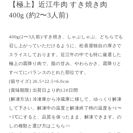
【極上】近江牛肉 すき焼き肉
400g (約2〜3人前)
400g(2〜3人前)/すき焼き、しゃぶしゃぶ、どちらでも
召し上がっていただけるように、松喜屋独自の厚さで
スライスしております。近江牛の中でも特に厳選した
極上の霜降り肉で、脂の甘み、やわらかさ、霜降りと
すべてにバランスのとれた部位です。
[箱サイズ] 26.5×22.5×6.0cm
[賞味期限] 出荷日より約120日間
[解凍方法] 冷凍庫から冷蔵庫に移して、ゆっくり解凍
して下さい。解凍中の温度と解凍終了時の温度を+1〜
+3℃にすると、品質を保ったまま、解凍できます。の
しの種類と選び方はこちら>>