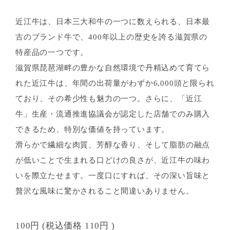
近江牛は、日本三大和牛の一つに数えられる、日本最
古のブランド牛で、400年以上の歴史を誇る滋賀県の
特産品の一つです。
滋賀県琵琶湖畔の豊かな自然環境で丹精込めて育てら
れた近江牛は、年間の出荷量がわずか6,000頭と限られ
ており、その希少性も魅力の一つ。さらに、「近江
牛」生産・流通推進協議会が認定した店舗でのみ購入
できるため、特別な価値を持っています。
滑らかで繊細な肉質、芳醇な香り、そして脂肪の融点
が低いことで生まれる口どけの良さが、近江牛の味わ
いを際立たせます。一度口にすれば、その深い旨味と
贅沢な風味に驚かされること間違いありません。
100円
(税込価格
110円
)