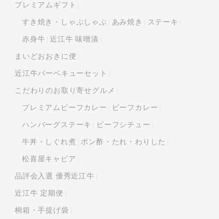
プレミアムギフト
すき焼き・しゃぶしゃぶ
あみ焼き
ステーキ
赤身牛
近江牛 味噌漬
まいどおおきに便
近江牛バーベキューセット
こだわりのお取り寄せグルメ
プレミアムビーフカレー
ビーフカレー
ハンバーグステーキ
ビーフシチュー
牛丼・しぐれ煮
ポン酢・たれ・わりした
松喜屋キャビア
品評会入選 優秀近江牛
近江牛 定期便
桐箱・手提げ袋