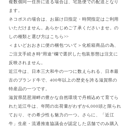
複数個同一住所に送る場合は、宅急便での配送となり
ます。
ネコポスの場合は、お届け日指定・時間指定はご利用
いただけません。あらかじめご了承くださいませ。の
しの種類と選び方はこちら>>
＜まいどおおきに便の梱包ついて＞化粧箱商品の為、
ご注文手続き時"用途"欄で選択した包装形態は注文に
反映されません。
近江牛は、日本三大和牛の一つに数えられる、日本最
古のブランド牛で、400年以上の歴史を誇る滋賀県の
特産品の一つです。
滋賀県琵琶湖畔の豊かな自然環境で丹精込めて育てら
れた近江牛は、年間の出荷量がわずか6,000頭と限られ
ており、その希少性も魅力の一つ。さらに、「近江
牛」生産・流通推進協議会が認定した店舗でのみ購入