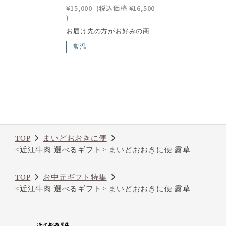
¥15,000
(税込価格
¥16,500
)
お届け先の方がお好みの商品をカタログで選べるギフトです。先様にお選びいただいた商品を、ご希望の住所にお届けできる便利なギフトです。 茜は、特撰サーロインステーキ2枚 計300g、ひと口ステーキ(ロース)350g(約2人前)、特撰すき焼き(ロース・肩ロース)600g(約3〜4人前)、特撰しゃぶしゃぶ(ロース・肩ロース)600g(約3〜4人前)、特撰あみ焼き(ロース・モモ)500g(約3人前)の5種類からお選びいただけます。※手提げ紙袋の「小」を無料でお付けしております。＜配送方法について＞まいどおおきに便はネコポスでの配送となります。複数個同一住所に送る場合は、宅急便での配送となります。ネコポスの場合は、お届け日指定・時間指定はご利用いただけません。あらかじめご了承くださいませ。のしの種類と選び方はこちら>>＜まいどおおきに便の梱包ついて＞化粧箱商品の為、ご注文手続き時"用途"欄で選択した包装形態は注文に反映されません。近江牛は、日本三大和牛の一つに数えられる、日本最古のブランド牛で、400年以上の歴史を誇る滋賀県の特産品の一つです。滋賀県琵琶湖畔の豊かな自然環境で丹精込めて育てられた近江牛は、年間の出荷量がわずか6,000頭と限られており、その希少性も魅力の一つ。さらに、「近江牛」生産・流通推進協議会が認定した店舗でのみ購入できるため、特別な価値を持っています。滑らかで繊細な肉質、芳醇な香り、そして脂肪の融点が低いことで生まれる口どけの良さが、近江牛の味わいを際立たせます。一度口にすれば、その深い旨味と贅沢な風味に驚かされること間違いありません。
常温
TOP
まいどおおきに便
<近江牛肉 選べるギフト> まいどおおきに便 露草
TOP
お中元ギフト特集
<近江牛肉 選べるギフト> まいどおおきに便 露草