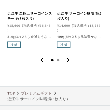
近江牛 至極上サーロインス
近江牛 サーロイン味噌漬(5
テーキ(3枚入り)
枚入り)
¥15,600
(税込価格
¥16,848
¥14,600
(税込価格
¥15,768
)
)
¥
510g(3枚入り)/食通をうならせる近江牛ならではの上質の旨みを味わっていただける最高のステーキです。きめの細かさや、やわらかさと霜降りの味をお楽しみください。[箱サイズ] 26.5×22.5×6.0cm[消費期限] 出荷日より4日以内にお召し上がりくださいこの商品の北海道・東北・沖縄への配送は別途送料が必要です。のしの種類と選び方はこちら>>近江牛は、日本三大和牛の一つに数えられる、日本最古のブランド牛で、400年以上の歴史を誇る滋賀県の特産品の一つです。滋賀県琵琶湖畔の豊かな自然環境で丹精込めて育てられた近江牛は、年間の出荷量がわずか6,000頭と限られており、その希少性も魅力の一つ。さらに、「近江牛」生産・流通推進協議会が認定した店舗でのみ購入できるため、特別な価値を持っています。滑らかで繊細な肉質、芳醇な香り、そして脂肪の融点が低いことで生まれる口どけの良さが、近江牛の味わいを際立たせます。一度口にすれば、その深い旨味と贅沢な風味に驚かされること間違いありません。
400g(5枚入り)/風味豊かな地元近江の白味噌に漬け込みました。昔ながらの調和のとれた味わいが魅力です。賞味期限は10日です。[箱サイズ] 26.5×22.5×6.0cm[消費期限] 出荷日より4日以内にお召し上がりくださいこの商品の北海道・東北・沖縄への配送は別途送料が必要です。のしの種類と選び方はこちら>>近江牛は、日本三大和牛の一つに数えられる、日本最古のブランド牛で、400年以上の歴史を誇る滋賀県の特産品の一つです。滋賀県琵琶湖畔の豊かな自然環境で丹精込めて育てられた近江牛は、年間の出荷量がわずか6,000頭と限られており、その希少性も魅力の一つ。さらに、「近江牛」生産・流通推進協議会が認定した店舗でのみ購入できるため、特別な価値を持っています。滑らかで繊細な肉質、芳醇な香り、そして脂肪の融点が低いことで生まれる口どけの良さが、近江牛の味わいを際立たせます。一度口にすれば、その深い旨味と贅沢な風味に驚かされること間違いありません。
冷蔵
冷蔵
TOP
プレミアムギフト
近江牛 サーロイン味噌漬(3枚入り)