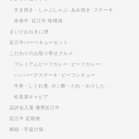
すき焼き・しゃぶしゃぶ
あみ焼き
ステーキ
赤身牛
近江牛 味噌漬
まいどおおきに便
近江牛バーベキューセット
こだわりのお取り寄せグルメ
プレミアムビーフカレー
ビーフカレー
ハンバーグステーキ
ビーフシチュー
牛丼・しぐれ煮
ポン酢・たれ・わりした
松喜屋キャビア
品評会入選 優秀近江牛
近江牛 定期便
桐箱・手提げ袋