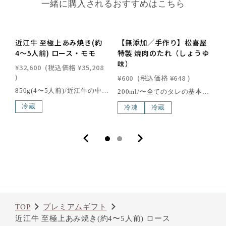
一緒に購入されるおすすめはこちら
近江牛 至極上あみ焼き(約
【無添加／手作り】松喜屋
4〜5人前) ロース・モモ
特製 焼肉のたれ（しょうゆ
味）
¥32,600
(税込価格
¥35,208
)
¥600
(税込価格
¥648
)
¥
850g(4〜5人前)/近江牛の中でも特別に厳選した最高級の特選牛で食通の方から絶賛をされています。ロース肉はやわらかく肉の旨みと霜降りの甘みが絶妙なバランスです。モモ肉は赤身肉本来の旨みをあっさりと堪能していただけます。[箱サイズ] 34×26.7×8.3cm[消費期限] 出荷日より4日以内にお召し上がりくださいこの商品の北海道・東北・沖縄への配送は別途送料が必要です。のしの種類と選び方はこちら>>近江牛は、日本三大和牛の一つに数えられる、日本最古のブランド牛で、400年以上の歴史を誇る滋賀県の特産品の一つです。滋賀県琵琶湖畔の豊かな自然環境で丹精込めて育てられた近江牛は、年間の出荷量がわずか6,000頭と限られており、その希少性も魅力の一つ。さらに、「近江牛」生産・流通推進協議会が認定した店舗でのみ購入できるため、特別な価値を持っています。滑らかで繊細な肉質、芳醇な香り、そして脂肪の融点が低いことで生まれる口どけの良さが、近江牛の味わいを際立たせます。一度口にすれば、その深い旨味と贅沢な風味に驚かされること間違いありません。
200ml/〜全てのタレの基本はここから始まった〜松喜屋のロングセラー商品「焼肉重」を自宅で再現できる歴史と共に歩み続けた松喜屋基本のタレ。隠し味の赤ワインがポイントとなり、お肉の旨味をより際立たせます。創業から愛される松喜屋のこだわりをご賞味あれ。（例：肉料理全般、野菜炒めの味付けに。つけダレ、かけダレとしてもご利用いただけます。）【シェフのおすすめアレンジ】豆板醤を少量混ぜるだけでより本格的な焼肉のたれとしてもご賞味いただけます。内容量：200ml賞味期限：3ヶ月保存方法：10℃以下で保管してください。栄養成分表示(100mlあたり)エネルギー 115kcalたんぱく質 4.1g脂質0.1g炭水化物 24.5g食塩相当量5.33g原材料 しょうゆ(国内製造)、鰹エキス、味醂、酒、赤ワイン、片栗粉、生姜、砂糖、顆粒だし、にんにく、調味料(アミノ酸等) アレルギー特定原材料 一部に大豆・小麦・乳成分を含む近江牛は、日本三大和牛の一つに数えられる、日本最古のブランド牛で、400年以上の歴史を誇る滋賀県の特産品の一つです。滋賀県琵琶湖畔の豊かな自然環境で丹精込めて育てられた近江牛は、年間の出荷量がわずか6,000頭と限られており、その希少性も魅力の一つ。さらに、「近江牛」生産・流通推進協議会が認定した店舗でのみ購入できるため、特別な価値を持っています。滑らかで繊細な肉質、芳醇な香り、そして脂肪の融点が低いことで生まれる口どけの良さが、近江牛の味わいを際立たせます。一度口にすれば、その深い旨味と贅沢な風味に驚かされること間違いありません。
冷蔵
冷凍
冷蔵
TOP
プレミアムギフト
近江牛 至極上あみ焼き(約4〜5人前) ロース