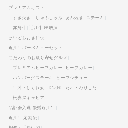
プレミアムギフト
すき焼き・しゃぶしゃぶ
あみ焼き
ステーキ
赤身牛
近江牛 味噌漬
まいどおおきに便
近江牛バーベキューセット
こだわりのお取り寄せグルメ
プレミアムビーフカレー
ビーフカレー
ハンバーグステーキ
ビーフシチュー
牛丼・しぐれ煮
ポン酢・たれ・わりした
松喜屋キャビア
品評会入選 優秀近江牛
近江牛 定期便
桐箱・手提げ袋