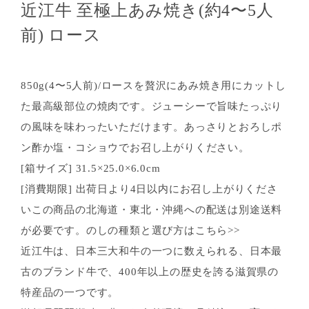
近江牛 至極上あみ焼き(約4〜5人
前) ロース
850g(4〜5人前)/ロースを贅沢にあみ焼き用にカットし
た最高級部位の焼肉です。ジューシーで旨味たっぷり
の風味を味わったいただけます。あっさりとおろしポ
ン酢か塩・コショウでお召し上がりください。
[箱サイズ] 31.5×25.0×6.0cm
[消費期限] 出荷日より4日以内にお召し上がりくださ
いこの商品の北海道・東北・沖縄への配送は別途送料
が必要です。のしの種類と選び方はこちら>>
近江牛は、日本三大和牛の一つに数えられる、日本最
古のブランド牛で、400年以上の歴史を誇る滋賀県の
特産品の一つです。