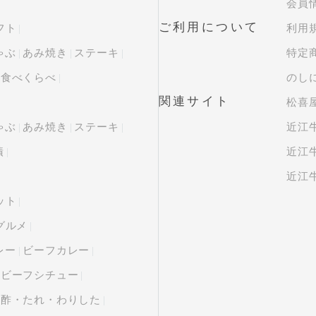
会員
ご利用について
フト
利用
ゃぶ
あみ焼き
ステーキ
特定
・食べくらべ
のし
関連サイト
松喜屋
ゃぶ
あみ焼き
ステーキ
近江
漬
近江牛
近江牛
ット
グルメ
レー
ビーフカレー
ビーフシチュー
ン酢・たれ・わりした