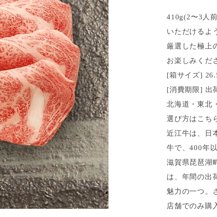
410g(2〜
いただけるよ
厳選した極上
お楽しみくだ
[箱サイズ] 26.5
[消費期限] 
北海道・東北
選び方はこちら
近江牛は、日
牛で、400
滋賀県琵琶湖
は、年間の出荷
魅力の一つ。
店舗でのみ購