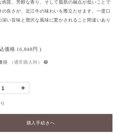
な肉質、芳醇な香り、そして脂肪の融点が低いことで
けの良さが、近江牛の味わいを際立たせます。一度口
の深い旨味と贅沢な風味に驚かされること間違いあり
税込価格
16,848円
)
獲得
（通常購入時）
あり
購入手続きへ