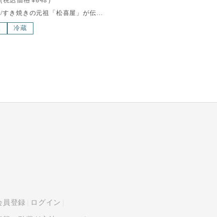
200ml/すき焼きの元祖「松喜屋」が伝統を守り、進化させてきた"唯一無二"のわりしたです。関東風すき焼き、関西風すき焼きの焼き方、どちらでも美味しくいただけます。焼いても良し、炊いても良し。お客様のお好みの焼き方ですき焼きをお楽しみください。（例：肉じゃが、煮物、照り焼き等）内容量：200ml賞味期限：3ヶ月保存方法：10℃以下で保管してください。栄養成分表示(100mlあたり)エネルギー 142kcalたんぱく質 3.1g脂質0.1g未満炭水化物32.3g食塩相当量4.32g原材料 しょうゆ(国内製造)、酒、みりん、砂糖 アレルギー特定原材料 原材料の一部に大豆、小麦を含む近江牛は、日本三大和牛の一つに数えられる、日本最古のブランド牛で、400年以上の歴史を誇る滋賀県の特産品の一つです。滋賀県琵琶湖畔の豊かな自然環境で丹精込めて育てられた近江牛は、年間の出荷量がわずか6,000頭と限られており、その希少性も魅力の一つ。さらに、「近江牛」生産・流通推進協議会が認定した店舗でのみ購入できるため、特別な価値を持っています。滑らかで繊細な肉質、芳醇な香り、そして脂肪の融点が低いことで生まれる口どけの良さが、近江牛の味わいを際立たせます。一度口にすれば、その深い旨味と贅沢な風味に驚かされること間違いありません。
凍
冷蔵
会員登録
ログイン