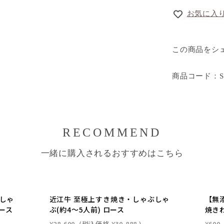
お気に入
この商品をシ
商品コード：SS
RECOMMEND
一緒に購入されるおすすめはこちら
しゃ
近江牛 至極上すき焼き・しゃぶしゃ
【無
ロース
ぶ(約4〜5人前) ロース
焼き
¥28,600
(税込価格
¥30,888
)
¥600