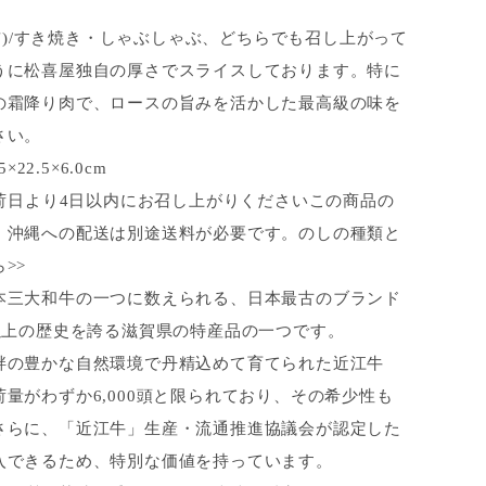
3人前)/すき焼き・しゃぶしゃぶ、どちらでも召し上がって
うに松喜屋独自の厚さでスライスしております。特に
の霜降り肉で、ロースの旨みを活かした最高級の味を
さい。
×22.5×6.0cm
出荷日より4日以内にお召し上がりくださいこの商品の
・沖縄への配送は別途送料が必要です。のしの種類と
>>
本三大和牛の一つに数えられる、日本最古のブランド
年以上の歴史を誇る滋賀県の特産品の一つです。
畔の豊かな自然環境で丹精込めて育てられた近江牛
量がわずか6,000頭と限られており、その希少性も
さらに、「近江牛」生産・流通推進協議会が認定した
入できるため、特別な価値を持っています。