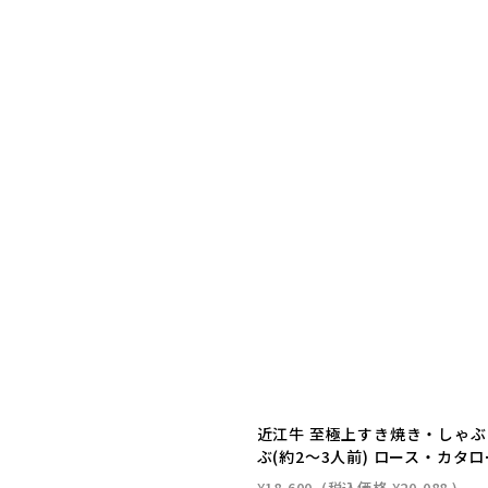
近江牛 至極上すき焼き・しゃぶ
ぶ(約2〜3人前) ロース・カタ
¥18,600
(税込価格
¥20,088
)