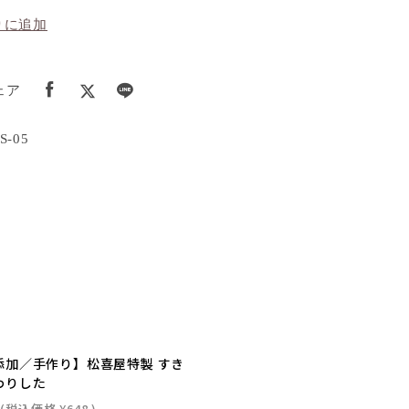
りに追加
ェア
-05
添加／手作り】松喜屋特製 すき
わりした
(税込価格
¥648
)