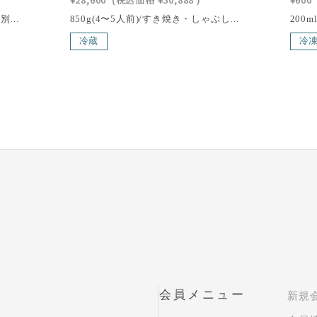
410g(2〜3人前)/近江牛の中でも特別に厳選した最高級の特選牛で食通の方から絶賛をされています。ロースはやわらかく肉の旨みと霜降りの甘みのバランスが絶妙で肉の部位の王様と言われています。カタロース肉は、ややあっさりとした中にも霜降りの甘みが噛むほどに口いっぱいに広がります。すき焼き・しゃぶしゃぶ、どちらでも召し上がっていただけるように、「松喜屋」独自の厚さでスライスしております。[箱サイズ] 34×26.7×8.3cm[消費期限] 出荷日より4日以内にお召し上がりくださいこの商品の北海道・東北・沖縄への配送は別途送料が必要です。のしの種類と選び方はこちら>>近江牛は、日本三大和牛の一つに数えられる、日本最古のブランド牛で、400年以上の歴史を誇る滋賀県の特産品の一つです。滋賀県琵琶湖畔の豊かな自然環境で丹精込めて育てられた近江牛は、年間の出荷量がわずか6,000頭と限られており、その希少性も魅力の一つ。さらに、「近江牛」生産・流通推進協議会が認定した店舗でのみ購入できるため、特別な価値を持っています。滑らかで繊細な肉質、芳醇な香り、そして脂肪の融点が低いことで生まれる口どけの良さが、近江牛の味わいを際立たせます。一度口にすれば、その深い旨味と贅沢な風味に驚かされること間違いありません。
850g(4〜5人前)/すき焼き・しゃぶしゃぶ、どちらでも召し上がっていただけるように松喜屋独自の厚さでスライスしております。特に厳選した極上の霜降り肉で、ロースの旨みを活かした最高級の味をお楽しみください。[箱サイズ] 31.5×25.0×6.0cm[消費期限] 出荷日より4日以内にお召し上がりくださいこの商品の北海道・東北・沖縄への配送は別途送料が必要です。のしの種類と選び方はこちら>>近江牛は、日本三大和牛の一つに数えられる、日本最古のブランド牛で、400年以上の歴史を誇る滋賀県の特産品の一つです。滋賀県琵琶湖畔の豊かな自然環境で丹精込めて育てられた近江牛は、年間の出荷量がわずか6,000頭と限られており、その希少性も魅力の一つ。さらに、「近江牛」生産・流通推進協議会が認定した店舗でのみ購入できるため、特別な価値を持っています。滑らかで繊細な肉質、芳醇な香り、そして脂肪の融点が低いことで生まれる口どけの良さが、近江牛の味わいを際立たせます。一度口にすれば、その深い旨味と贅沢な風味に驚かされること間違いありません。
冷蔵
冷
会員メニュー
新規