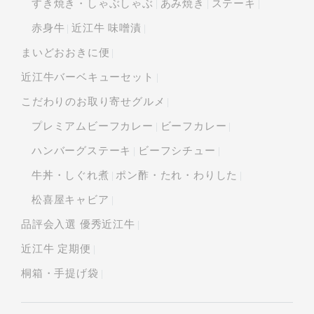
すき焼き・しゃぶしゃぶ
あみ焼き
ステーキ
赤身牛
近江牛 味噌漬
まいどおおきに便
近江牛バーベキューセット
こだわりのお取り寄せグルメ
プレミアムビーフカレー
ビーフカレー
ハンバーグステーキ
ビーフシチュー
牛丼・しぐれ煮
ポン酢・たれ・わりした
松喜屋キャビア
品評会入選 優秀近江牛
近江牛 定期便
桐箱・手提げ袋