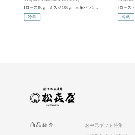
[ロース80g、ミスジ100g、三角バラ100g、モモ120g]合計400g/四種類の近江牛あみ焼肉の最高級部位を味わっていただける、グルメな人に最適なセットです。そんなにたくさん食べたくない。おいしいものを少しだけ味わいたい。…という方のための美食プランです。[消費期限] 出荷日より4日以内にお召し上がりくださいこの商品の北海道・東北・沖縄への配送は別途送料が必要です。近江牛は、日本三大和牛の一つに数えられる、日本最古のブランド牛で、400年以上の歴史を誇る滋賀県の特産品の一つです。滋賀県琵琶湖畔の豊かな自然環境で丹精込めて育てられた近江牛は、年間の出荷量がわずか6,000頭と限られており、その希少性も魅力の一つ。さらに、「近江牛」生産・流通推進協議会が認定した店舗でのみ購入できるため、特別な価値を持っています。滑らかで繊細な肉質、芳醇な香り、そして脂肪の融点が低いことで生まれる口どけの良さが、近江牛の味わいを際立たせます。一度口にすれば、その深い旨味と贅沢な風味に驚かされること間違いありません。
冷蔵
冷蔵
商品紹介
お中元ギフト特集