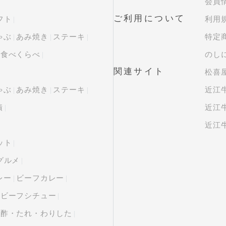
会員
ご利用について
フト
利用
ゃぶ
あみ焼き
ステーキ
特定
・食べくらべ
のし
関連サイト
松喜屋
ゃぶ
あみ焼き
ステーキ
近江
漬
近江牛
近江牛
ット
グルメ
レー
ビーフカレー
ビーフシチュー
ン酢・たれ・わりした