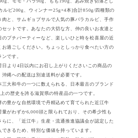
90g、モモ・バラ90g、もも190g、あみ焼き切落とし
カルビ200g、ウィンナー25g×4本]合計850g/四種類の
き肉と、サムギョプサルで人気の豚バラカルビ、手作
のセットです。あなたの大切な方、仲の良いお友達と
日のプチパーティーなど、楽しいひと時を松喜屋の近
くお過ごしください。ちょっとしっかり食べたい方の
ランです。
出荷日より4日以内にお召し上がりくださいこの商品の
・沖縄への配送は別途送料が必要です。
本三大和牛の一つに数えられる、日本最古のブランド
年以上の歴史を誇る滋賀県の特産品の一つです。
畔の豊かな自然環境で丹精込めて育てられた近江牛
量がわずか6,000頭と限られており、その希少性も
さらに、「近江牛」生産・流通推進協議会が認定した
入できるため、特別な価値を持っています。