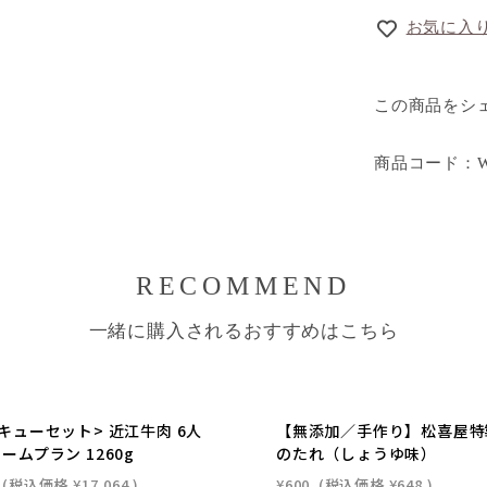
お気に入
この商品をシ
商品コード：WB
RECOMMEND
一緒に購入されるおすすめはこちら
キューセット> 近江牛肉 6人
【無添加／手作り】松喜屋特
ームプラン 1260g
のたれ（しょうゆ味）
(税込価格
¥17,064
)
¥600
(税込価格
¥648
)