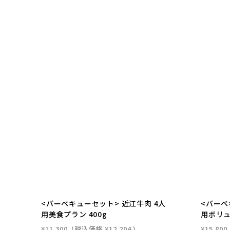
<バーベキューセット> 近江牛肉 4人
<バーベ
用美食プラン 400g
用ボリュ
¥11,300
(税込価格
¥12,204
)
¥15,800