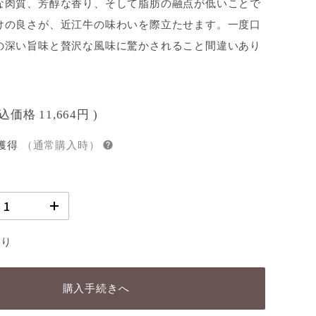
な肉質、芳醇な香り、そして脂肪の融点が低いことで
けの良さが、近江牛の味わいを際立たせます。一度口
の深い旨味と贅沢な風味に驚かされること間違いあり
税込価格
11,664円
)
獲得
（通常購入時）
あり
購入手続きへ