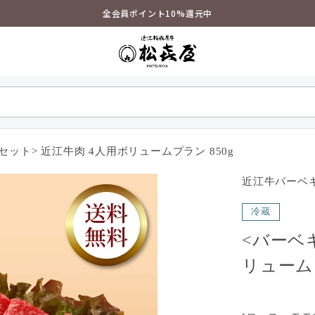
全会員ポイント10%還元中
セット> 近江牛肉 4人用ボリュームプラン 850g
近江牛バーベ
冷蔵
<バーベ
リュームプ