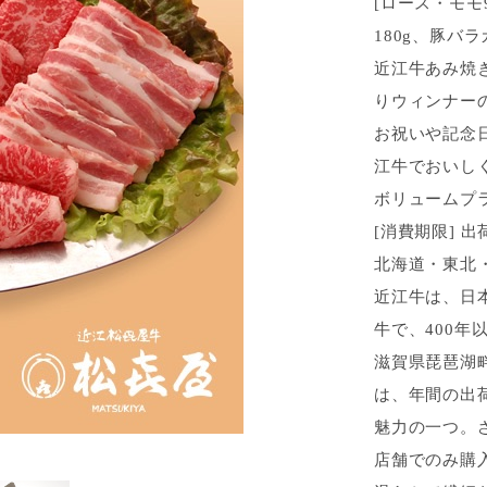
[ロース・モモ
180g、豚バラ
近江牛あみ焼
りウィンナー
お祝いや記念
江牛でおいし
ボリュームプ
[消費期限] 
北海道・東北
近江牛は、日
牛で、400
滋賀県琵琶湖
は、年間の出荷
魅力の一つ。
店舗でのみ購