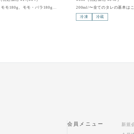
[ロース・モモ180g、モモ・バラ180g、モモ200g、あみ焼き切落とし250g、豚バラカルビ300g、ウィンナー25g×6本]合計1260g/四種類の近江牛あみ焼き肉と、サムギョプサルで人気の豚バラカルビ、手作りウィンナーのセットです。あなたの大切な方、仲の良いお友達とお祝いや記念日のプチパーティーなど、楽しいひと時を松喜屋の近江牛でおいしくお過ごしください。ちょっとしっかり食べたい方のボリュームプランです。[消費期限] 出荷日より4日以内にお召し上がりくださいこの商品の北海道・東北・沖縄への配送は別途送料が必要です。近江牛は、日本三大和牛の一つに数えられる、日本最古のブランド牛で、400年以上の歴史を誇る滋賀県の特産品の一つです。滋賀県琵琶湖畔の豊かな自然環境で丹精込めて育てられた近江牛は、年間の出荷量がわずか6,000頭と限られており、その希少性も魅力の一つ。さらに、「近江牛」生産・流通推進協議会が認定した店舗でのみ購入できるため、特別な価値を持っています。滑らかで繊細な肉質、芳醇な香り、そして脂肪の融点が低いことで生まれる口どけの良さが、近江牛の味わいを際立たせます。一度口にすれば、その深い旨味と贅沢な風味に驚かされること間違いありません。
冷凍
冷蔵
会員メニュー
新規