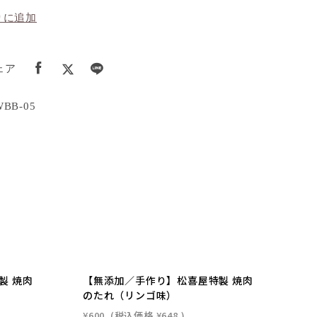
りに追加
ェア
B-05
製 焼肉
【無添加／手作り】松喜屋特製 焼肉
のたれ（リンゴ味）
¥600
(税込価格
¥648
)