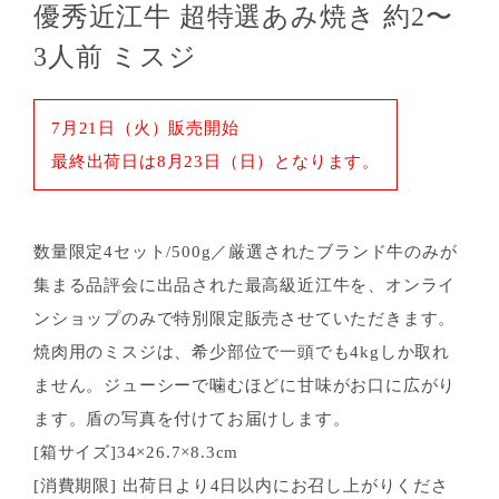
優秀近江牛 超特選あみ焼き 約2〜
3人前 ミスジ
7月21日（火）販売開始
最終出荷日は8月23日（日）となります。
数量限定4セット/500g／厳選されたブランド牛のみが
集まる品評会に出品された最高級近江牛を、オンライ
ンショップのみで特別限定販売させていただきます。
焼肉用のミスジは、希少部位で一頭でも4kgしか取れ
ません。ジューシーで噛むほどに甘味がお口に広がり
ます。盾の写真を付けてお届けします。
[箱サイズ]34×26.7×8.3cm
[消費期限] 出荷日より4日以内にお召し上がりくださ