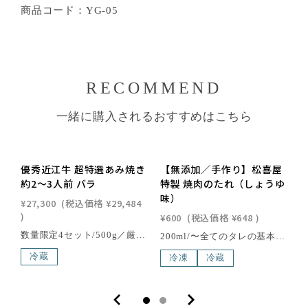
商品コード：YG-05
RECOMMEND
一緒に購入されるおすすめはこちら
優秀近江牛 超特選あみ焼き
【無添加／手作り】松喜屋
約2〜3人前 バラ
特製 焼肉のたれ（しょうゆ
味）
¥27,300
(税込価格
¥29,484
)
¥600
(税込価格
¥648
)
¥
数量限定4セット/500g／厳選されたブランド牛のみが集まる品評会に出品された最高級近江牛を、オンラインショップのみで特別限定販売させていただきます。焼肉用のバラは、カルビと言う名で呼ばれています。ジューシーで噛むほどに甘味がお口に広がります。盾の写真を付けてお届けします。[箱サイズ] 34×26.7×8.3cm[消費期限] 出荷日より4日以内にお召し上がりくださいこの商品の北海道・東北・沖縄への配送は別途送料が必要です。近江牛は、日本三大和牛の一つに数えられる、日本最古のブランド牛で、400年以上の歴史を誇る滋賀県の特産品の一つです。滋賀県琵琶湖畔の豊かな自然環境で丹精込めて育てられた近江牛は、年間の出荷量がわずか6,000頭と限られており、その希少性も魅力の一つ。さらに、「近江牛」生産・流通推進協議会が認定した店舗でのみ購入できるため、特別な価値を持っています。滑らかで繊細な肉質、芳醇な香り、そして脂肪の融点が低いことで生まれる口どけの良さが、近江牛の味わいを際立たせます。一度口にすれば、その深い旨味と贅沢な風味に驚かされること間違いありません。
200ml/〜全てのタレの基本はここから始まった〜松喜屋のロングセラー商品「焼肉重」を自宅で再現できる歴史と共に歩み続けた松喜屋基本のタレ。隠し味の赤ワインがポイントとなり、お肉の旨味をより際立たせます。創業から愛される松喜屋のこだわりをご賞味あれ。（例：肉料理全般、野菜炒めの味付けに。つけダレ、かけダレとしてもご利用いただけます。）【シェフのおすすめアレンジ】豆板醤を少量混ぜるだけでより本格的な焼肉のたれとしてもご賞味いただけます。内容量：200ml賞味期限：3ヶ月保存方法：10℃以下で保管してください。栄養成分表示(100mlあたり)エネルギー 115kcalたんぱく質 4.1g脂質0.1g炭水化物 24.5g食塩相当量5.33g原材料 しょうゆ(国内製造)、鰹エキス、味醂、酒、赤ワイン、片栗粉、生姜、砂糖、顆粒だし、にんにく、調味料(アミノ酸等) アレルギー特定原材料 一部に大豆・小麦・乳成分を含む近江牛は、日本三大和牛の一つに数えられる、日本最古のブランド牛で、400年以上の歴史を誇る滋賀県の特産品の一つです。滋賀県琵琶湖畔の豊かな自然環境で丹精込めて育てられた近江牛は、年間の出荷量がわずか6,000頭と限られており、その希少性も魅力の一つ。さらに、「近江牛」生産・流通推進協議会が認定した店舗でのみ購入できるため、特別な価値を持っています。滑らかで繊細な肉質、芳醇な香り、そして脂肪の融点が低いことで生まれる口どけの良さが、近江牛の味わいを際立たせます。一度口にすれば、その深い旨味と贅沢な風味に驚かされること間違いありません。
冷蔵
冷凍
冷蔵