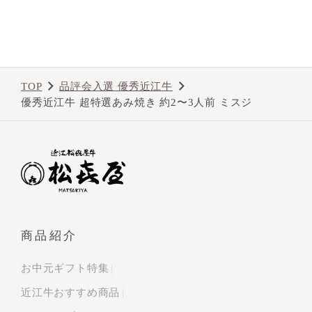
TOP
品評会入選 優秀近江牛
優秀近江牛 超特選あみ焼き 約2〜3人前 ミスジ
商品紹介
お中元ギフト特集
近江牛おすすめ商品