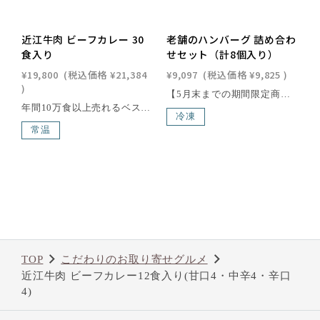
近江牛肉 ビーフカレー 30
老舗のハンバーグ 詰め合わ
食入り
せセット（計8個入り）
¥19,800
(税込価格
¥21,384
¥9,097
(税込価格
¥9,825
)
)
【5月末までの期間限定商品】コク深いデミグラス香るマッシュルームソースと、夢の肉×肉を実現したミートソースをかけたハンバーグステーキのセット。ハンバーグもソースも全てシェフの手作り。近江牛の甘みと肉汁にマッシュルームの香りが加わり豊かな味わいのマッシュルームソースハンバーグステーキ。赤ワインで煮込んだ香味野菜で1週間かけて作られるこだわりのミートソースをたっぷりとかけた、コクと深みのあるハンバーグステーキをお楽しみください。近江牛と国産豚肉の合挽ミンチを使用。一口噛み締める毎にあふれ出る素材のおいしさを、そのまま感じてもらえます。［内容量］200g × 8個［賞味期限］製造日より約6ヶ月間■ハンバーグ 特製ミートソース原材料牛肉（滋賀県産）、豚肉、たまねぎ、パプリカ、ズッキーニ、コーンスターチ、パン粉、牛乳、トマトジュース、ケチャップ、酒、卵、片栗粉、塩、ナツメグ／調味料（アミノ酸等）アレルギー特定原材料牛肉・豚肉・卵・乳・小麦・大豆栄養成分表示(150g)あたりエネルギー：198kcal／たんぱく質：17.5g／脂質：18.5g／炭水化物7.6g／食塩相当量:1.02g■ハンバーグ デミ風マッシュルームソース原材料牛肉（滋賀県産）、豚肉、たまねぎ、パン粉、牛乳、酒、卵、塩、ナツメグ、ブラックペッパー、トマトペースト、トマトピューレ、中力粉、醤油、にんにく、トマト、マッシュルーム、バター、エストドラゴン酢漬け、コーンスターチ、砂糖、塩／調味料（アミノ酸等）アレルギー特定原材料牛肉・豚肉・卵・乳・小麦・大豆栄養成分表示(150g)あたりエネルギー：228kcal／たんぱく質：16.5g／脂質：13.0g／炭水化物11.2g／食塩相当量:1.11g本品には保存料を使用していませんので、開封後は直ちにお召し上がり下さい。近江牛は、日本三大和牛の一つに数えられる、日本最古のブランド牛で、400年以上の歴史を誇る滋賀県の特産品の一つです。滋賀県琵琶湖畔の豊かな自然環境で丹精込めて育てられた近江牛は、年間の出荷量がわずか6,000頭と限られており、その希少性も魅力の一つ。さらに、「近江牛」生産・流通推進協議会が認定した店舗でのみ購入できるため、特別な価値を持っています。滑らかで繊細な肉質、芳醇な香り、そして脂肪の融点が低いことで生まれる口どけの良さが、近江牛の味わいを際立たせます。一度口にすれば、その深い旨味と贅沢な風味に驚かされること間違いありません。
年間10万食以上売れるベストセラー200g×30個/良質の近江牛がたっぷり入った、コクと旨味のある手作りビーフカレーです。れすとらん松喜屋のシェフが丹念に作り上げた味です。風味豊かな味をご賞味ください。[消費期限] 製造日より約2年
冷凍
常温
TOP
こだわりのお取り寄せグルメ
近江牛肉 ビーフカレー12食入り(甘口4・中辛4・辛口
4)