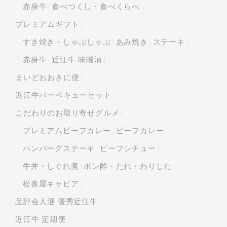
赤身牛
食べつくし・食べくらべ
プレミアムギフト
すき焼き・しゃぶしゃぶ
あみ焼き
ステーキ
赤身牛
近江牛 味噌漬
まいどおおきに便
近江牛バーベキューセット
こだわりのお取り寄せグルメ
プレミアムビーフカレー
ビーフカレー
ハンバーグステーキ
ビーフシチュー
牛丼・しぐれ煮
ポン酢・たれ・わりした
松喜屋キャビア
品評会入選 優秀近江牛
近江牛 定期便