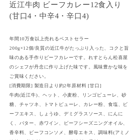
近江牛肉 ビーフカレー12食入り
(甘口4・中辛4・辛口4)
年間10万食以上売れるベストセラー
200g×12個/良質の近江牛がたっぷり入った、コクと旨
味のある手作りビーフカレーです。れすとらん松喜屋
のシェフが丹念に作り上げた味です。風味豊かな味を
ご賞味ください。
[消費期限] 製造日より約2年原材料 [甘口]
牛肉(近江牛)、ヘット、小麦粉、リンゴピューレ、砂
糖、チャツネ、トマトピューレ、カレー粉、食塩、ビ
ーフエキス、しょうゆ、デミグラスソース、にんに
く、バター、赤ワイン、ビーフシーズニングオイル、
香辛料、ビーフコンソメ、酵母エキス、調味料(アミノ