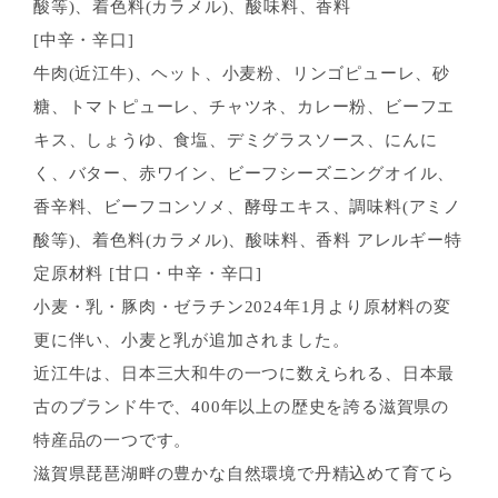
酸等)、着色料(カラメル)、酸味料、香料
[中辛・辛口]
牛肉(近江牛)、ヘット、小麦粉、リンゴピューレ、砂
糖、トマトピューレ、チャツネ、カレー粉、ビーフエ
キス、しょうゆ、食塩、デミグラスソース、にんに
く、バター、赤ワイン、ビーフシーズニングオイル、
香辛料、ビーフコンソメ、酵母エキス、調味料(アミノ
酸等)、着色料(カラメル)、酸味料、香料 アレルギー特
定原材料 [甘口・中辛・辛口]
小麦・乳・豚肉・ゼラチン2024年1月より原材料の変
更に伴い、小麦と乳が追加されました。
近江牛は、日本三大和牛の一つに数えられる、日本最
古のブランド牛で、400年以上の歴史を誇る滋賀県の
特産品の一つです。
滋賀県琵琶湖畔の豊かな自然環境で丹精込めて育てら