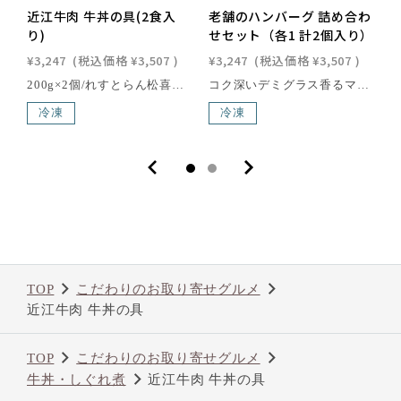
近江牛肉 牛丼の具(2食入
老舗のハンバーグ 詰め合わ
り)
せセット（各1 計2個入り）
¥3,247
(税込価格
¥3,507
)
¥3,247
(税込価格
¥3,507
)
¥
200g×2個/れすとらん松喜屋のシェフがこだわって作った、手作りの牛丼の具です。近江牛スライスを玉ねぎと秘伝のたれでじっくりと仕上げました。[賞味期限] 出荷日より約180日間原材料 近江牛肉、たまねぎ、鰹エキス、しょうゆ、みりん、糖類(黒糖、三温糖) アレルギー特定原材料 原材料の一部に小麦を含む近江牛は、日本三大和牛の一つに数えられる、日本最古のブランド牛で、400年以上の歴史を誇る滋賀県の特産品の一つです。滋賀県琵琶湖畔の豊かな自然環境で丹精込めて育てられた近江牛は、年間の出荷量がわずか6,000頭と限られており、その希少性も魅力の一つ。さらに、「近江牛」生産・流通推進協議会が認定した店舗でのみ購入できるため、特別な価値を持っています。滑らかで繊細な肉質、芳醇な香り、そして脂肪の融点が低いことで生まれる口どけの良さが、近江牛の味わいを際立たせます。一度口にすれば、その深い旨味と贅沢な風味に驚かされること間違いありません。
コク深いデミグラス香るマッシュルームソースと、夢の肉×肉を実現したミートソースをかけたハンバーグステーキのセット。ハンバーグもソースも全てシェフの手作り。近江牛の甘みと肉汁にマッシュルームの香りが加わり豊かな味わいのマッシュルームソースハンバーグステーキ。赤ワインで煮込んだ香味野菜で1週間かけて作られるこだわりのミートソースをたっぷりとかけた、コクと深みのあるハンバーグステーキをお楽しみください。近江牛と国産豚肉の合挽ミンチを使用。一口噛み締める毎にあふれ出る素材のおいしさを、そのまま感じてもらえます。［内容量］200g × 2個［賞味期限］製造日より約6ヶ月間■ハンバーグ 特製ミートソース原材料牛肉（滋賀県産）、豚肉、たまねぎ、パプリカ、ズッキーニ、コーンスターチ、パン粉、牛乳、トマトジュース、ケチャップ、酒、卵、片栗粉、塩、ナツメグ／調味料（アミノ酸等）アレルギー特定原材料牛肉・豚肉・卵・乳・小麦・大豆栄養成分表示(150g)あたりエネルギー：198kcal／たんぱく質：17.5g／脂質：18.5g／炭水化物7.6g／食塩相当量:1.02g■ハンバーグ デミ風マッシュルームソース原材料牛肉（滋賀県産）、豚肉、たまねぎ、パン粉、牛乳、酒、卵、塩、ナツメグ、ブラックペッパー、トマトペースト、トマトピューレ、中力粉、醤油、にんにく、トマト、マッシュルーム、バター、エストドラゴン酢漬け、コーンスターチ、砂糖、塩／調味料（アミノ酸等）アレルギー特定原材料牛肉・豚肉・卵・乳・小麦・大豆栄養成分表示(150g)あたりエネルギー：228kcal／たんぱく質：16.5g／脂質：13.0g／炭水化物11.2g／食塩相当量:1.11g本品には保存料を使用していませんので、開封後は直ちにお召し上がり下さい。近江牛は、日本三大和牛の一つに数えられる、日本最古のブランド牛で、400年以上の歴史を誇る滋賀県の特産品の一つです。滋賀県琵琶湖畔の豊かな自然環境で丹精込めて育てられた近江牛は、年間の出荷量がわずか6,000頭と限られており、その希少性も魅力の一つ。さらに、「近江牛」生産・流通推進協議会が認定した店舗でのみ購入できるため、特別な価値を持っています。滑らかで繊細な肉質、芳醇な香り、そして脂肪の融点が低いことで生まれる口どけの良さが、近江牛の味わいを際立たせます。一度口にすれば、その深い旨味と贅沢な風味に驚かされること間違いありません。
冷凍
冷凍
TOP
こだわりのお取り寄せグルメ
近江牛肉 牛丼の具
TOP
こだわりのお取り寄せグルメ
牛丼・しぐれ煮
近江牛肉 牛丼の具