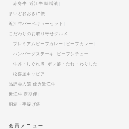
赤身牛
近江牛 味噌漬
まいどおおきに便
近江牛バーベキューセット
こだわりのお取り寄せグルメ
プレミアムビーフカレー
ビーフカレー
ハンバーグステーキ
ビーフシチュー
牛丼・しぐれ煮
ポン酢・たれ・わりした
松喜屋キャビア
品評会入選 優秀近江牛
近江牛 定期便
桐箱・手提げ袋
会員メニュー