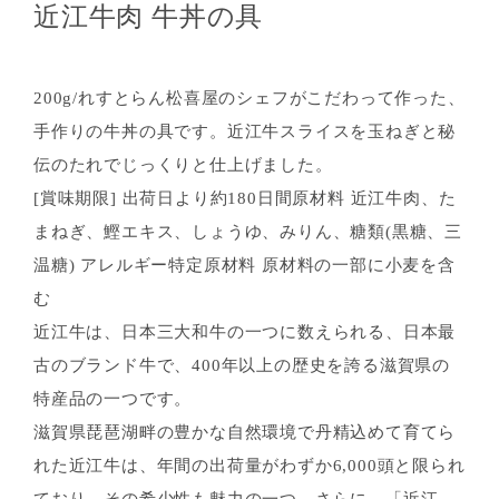
近江牛肉 牛丼の具
200g/れすとらん松喜屋のシェフがこだわって作った、
手作りの牛丼の具です。近江牛スライスを玉ねぎと秘
伝のたれでじっくりと仕上げました。
[賞味期限] 出荷日より約180日間原材料 近江牛肉、た
まねぎ、鰹エキス、しょうゆ、みりん、糖類(黒糖、三
温糖) アレルギー特定原材料 原材料の一部に小麦を含
む
近江牛は、日本三大和牛の一つに数えられる、日本最
古のブランド牛で、400年以上の歴史を誇る滋賀県の
特産品の一つです。
滋賀県琵琶湖畔の豊かな自然環境で丹精込めて育てら
れた近江牛は、年間の出荷量がわずか6,000頭と限られ