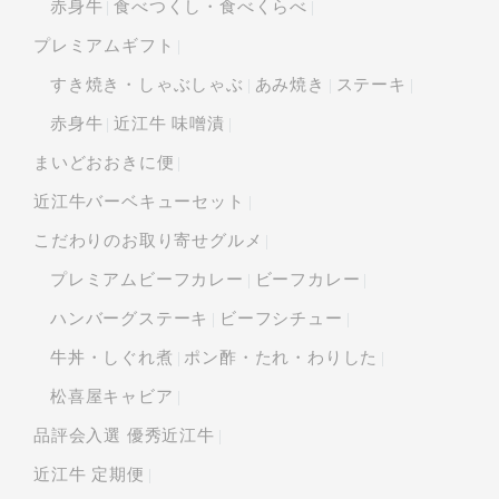
赤身牛
食べつくし・食べくらべ
プレミアムギフト
すき焼き・しゃぶしゃぶ
あみ焼き
ステーキ
赤身牛
近江牛 味噌漬
まいどおおきに便
近江牛バーベキューセット
こだわりのお取り寄せグルメ
プレミアムビーフカレー
ビーフカレー
ハンバーグステーキ
ビーフシチュー
牛丼・しぐれ煮
ポン酢・たれ・わりした
松喜屋キャビア
品評会入選 優秀近江牛
近江牛 定期便